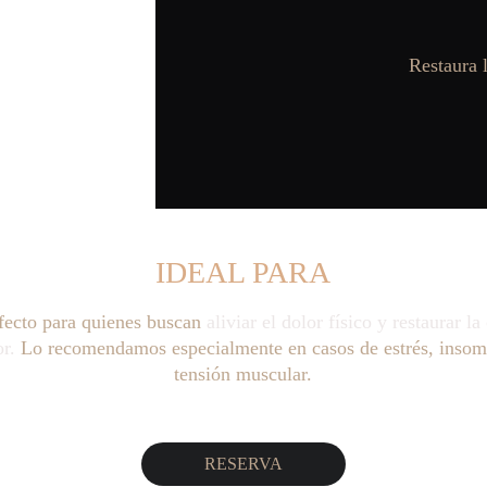
Restaura l
IDEAL PARA
fecto para quienes buscan 
aliviar el dolor físico y restaurar l
or.
 Lo recomendamos especialmente en casos de estrés, insom
tensión muscular.
RESERVA