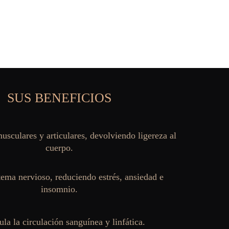
SUS BENEFICIOS
usculares y articulares, devolviendo ligereza al 
cuerpo.
tema nervioso, reduciendo estrés, ansiedad e 
insomnio.
la la circulación sanguínea y linfática.