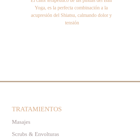
El calor terapéutico de las pindas del Bali 
Yoga, es la perfecta combinación a la 
acupresión del Shiatsu, calmando dolor y 
tensión
TRATAMIENTOS 
Masajes
Scrubs & Envolturas