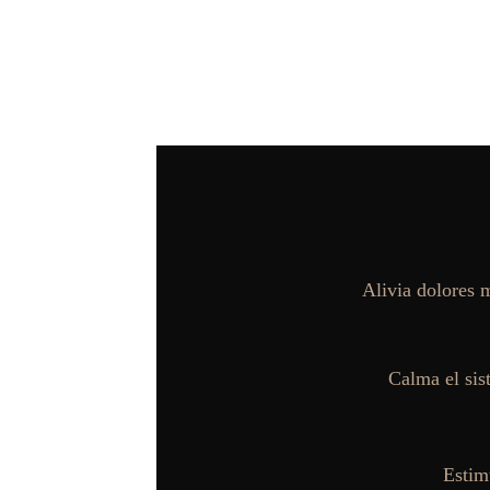
Alivia dolores m
Calma el sis
Estimu