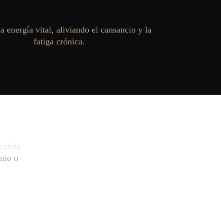
a energía vital, aliviando el cansancio y la 
fatiga crónica.
a calma 
nio o 