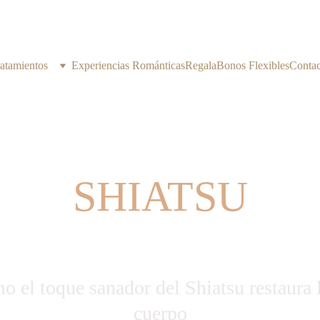
atamientos
Experiencias Románticas
Regala
Bonos Flexibles
Contac
SHIATSU
 el toque sanador del Shiatsu restaura la
cuerpo