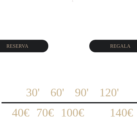
RESERVA
REGALA
30' 	60' 	90' 	120'
40€	70€	100€	140€