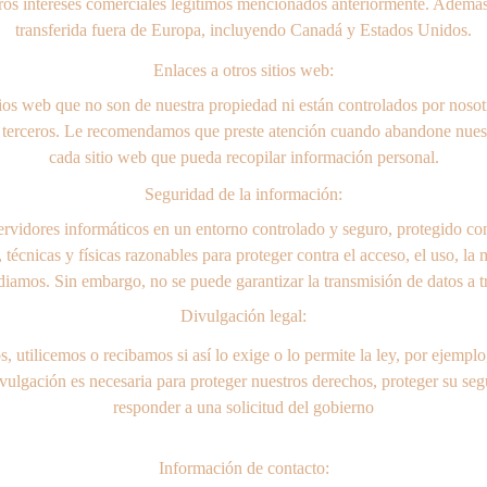
stros intereses comerciales legítimos mencionados anteriormente. Ademá
transferida fuera de Europa, incluyendo Canadá y Estados Unidos.
Enlaces a otros sitios web:
tios web que no son de nuestra propiedad ni están controlados por nos
de terceros. Le recomendamos que preste atención cuando abandone nuestr
cada sitio web que pueda recopilar información personal.
Seguridad de la información:
vidores informáticos en un entorno controlado y seguro, protegido contr
cnicas y físicas razonables para proteger contra el acceso, el uso, la 
iamos. Sin embargo, no se puede garantizar la transmisión de datos a tr
Divulgación legal:
utilicemos o recibamos si así lo exige o lo permite la ley, por ejemplo,
vulgación es necesaria para proteger nuestros derechos, proteger su segu
responder a una solicitud del gobierno
Información de contacto: