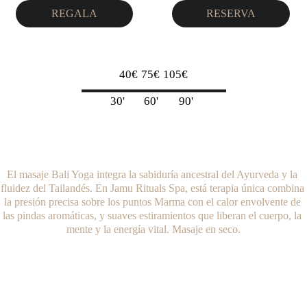
REGALA
RESERVA
40€	75€	105€
30'       60' 	 90' 
El masaje Bali Yoga integra la sabiduría ancestral del Ayurveda y la 
fluidez del 
Tailandés.
 En Jamu Rituals Spa, está terapia única combina 
la presión precisa sobre los puntos Marma con el calor envolvente de 
las pindas aromáticas, y suaves estiramientos que liberan el cuerpo, la 
mente y la energía vital. Masaje en seco.