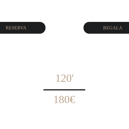
RESERVA
REGALA
 120' 
180€