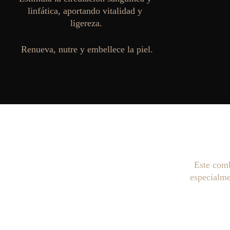
linfática, aportando vitalidad y 
ligereza.
Renueva, nutre y embellece la piel.
Este comb
especialme