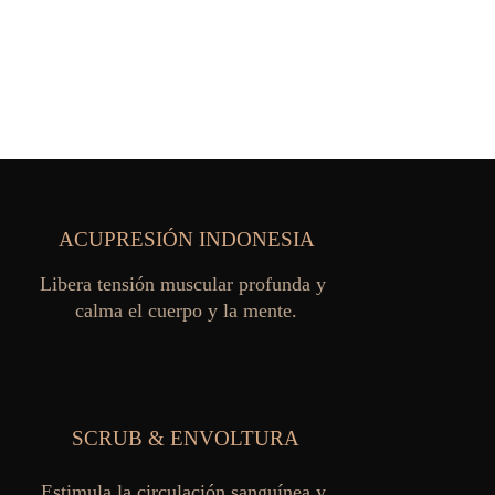
ACUPRESIÓN INDONESIA
Libera tensión muscular profunda y 
calma el cuerpo y la mente.
SCRUB & ENVOLTURA
Estimula la circulación sanguínea y 