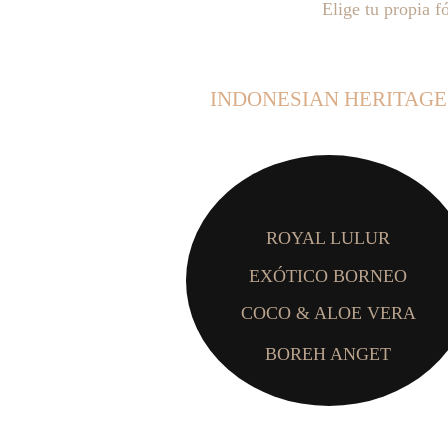
Elige tu propia 
INDONESIAN HERITAGE
ROYAL LULUR
EXÓTICO BORNEO
COCO & ALOE VERA
BOREH ANGET