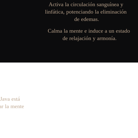
Activa la circulación sanguínea y 
linfática, potenciando la eliminación 
de edemas.
Calma la mente e induce a un estado 
de relajación y armonía.
Java está 
ar la mente