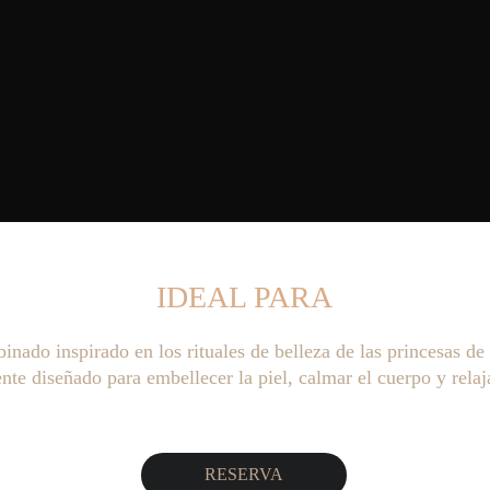
IDEAL PARA
inado inspirado en los rituales de belleza de las princesas de 
nte diseñado para embellecer la piel, calmar el cuerpo y relaj
RESERVA