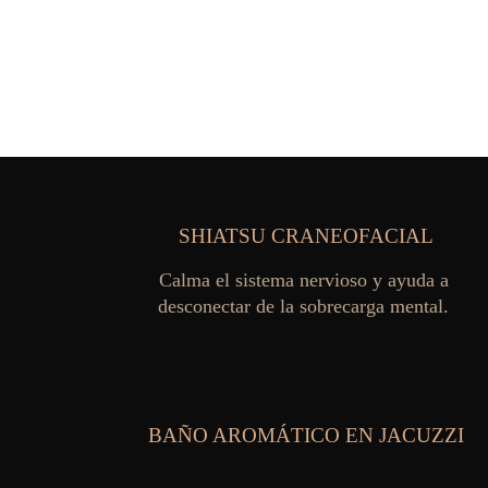
SHIATSU CRANEOFACIAL
Calma el sistema nervioso y ayuda a 
desconectar de la sobrecarga mental. 
BAÑO AROMÁTICO EN JACUZZI