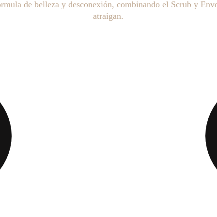
fórmula de belleza y desconexión, combinando el Scrub y Envo
atraigan.