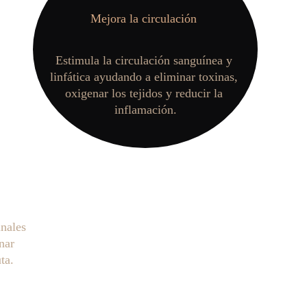
Mejora la circulación 
Estimula la circulación sanguínea y 
linfática ayudando a eliminar toxinas, 
oxigenar los tejidos y reducir la 
inflamación.
nales 
nar 
ta.