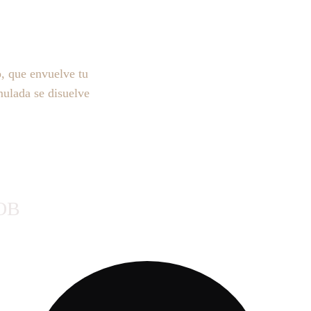
o
, que envuelve tu 
mulada se disuelve 
OB