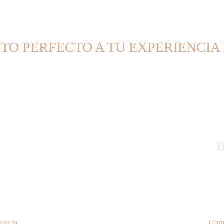
O PERFECTO A TU EXPERIENCIA
L
mar la 
Comb