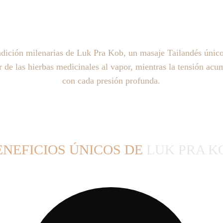
radición milenarias de Luk Pra Kob, un 
masaje Tailandés únic
r de las hierbas medicinales al vapor, mientras la tensión acu
con cada presión profunda.
ENEFICIOS ÚNICOS DE
 LUK PRA K