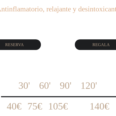
ntinflamatorio, relajante y desintoxican
RESERVA
REGALA
30' 	60' 	90' 	120'
40€	75€	105€	140€