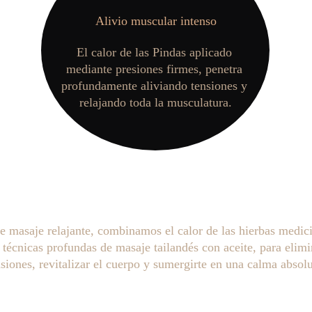
Alivio muscular intenso
El calor de las Pindas aplicado 
mediante presiones firmes, penetra 
profundamente aliviando tensiones y 
relajando toda la musculatura.
e masaje relajante, combinamos el calor de las hierbas medici
 técnicas profundas de
 masaje tailandés
 con aceite, para elimi
nsiones, revitalizar el cuerpo y sumergirte en una calma absolu