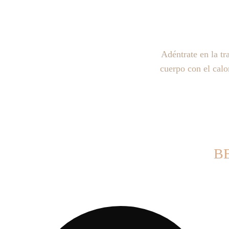
Adéntrate en la t
cuerpo con el calo
B