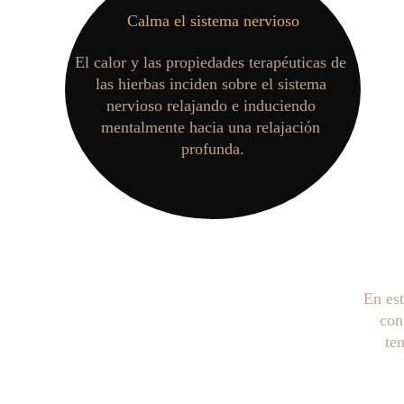
Calma el sistema nervioso
El calor y las propiedades terapéuticas de 
las hierbas inciden sobre el sistema 
nervioso relajando e induciendo 
mentalmente hacia una relajación 
profunda.
En est
con
te