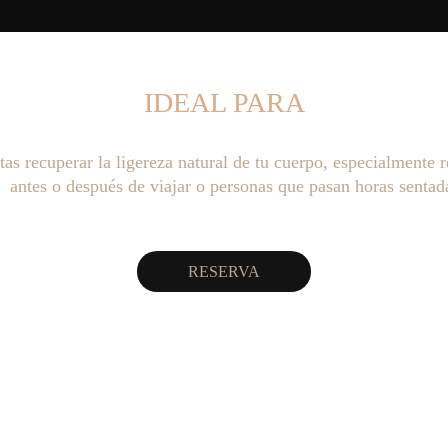
IDEAL PARA
itas recuperar la ligereza natural de tu cuerpo, especialmente
antes o después de viajar o personas que pasan horas sentad
RESERVA