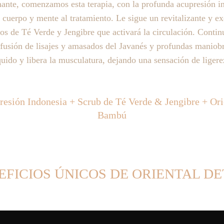
nante, comenzamos esta terapia, con la profunda 
acupresión i
 cuerpo y mente al tratamiento. Le sigue un revitalizante y ex
ros de Té Verde y Jengibre que activará la circulación. Conti
fusión de lisajes y amasados del Javanés y profundas maniob
quido y libera la musculatura, dejando una sensación de ligere
esión Indonesia + Scrub de Té Verde & Jengibre + Ori
Bambú
EFICIOS ÚNICOS DE ORIENTAL DE