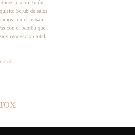
ndonesia 
sobre futón, 
quisito Scrub de sales 
nuamos con el masaje 
ras con el bambú que 
za y renovación total.
ental 
TOX 