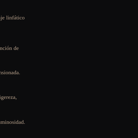
je linfático 
ención de 
nsionada.
igereza, 
uminosidad.