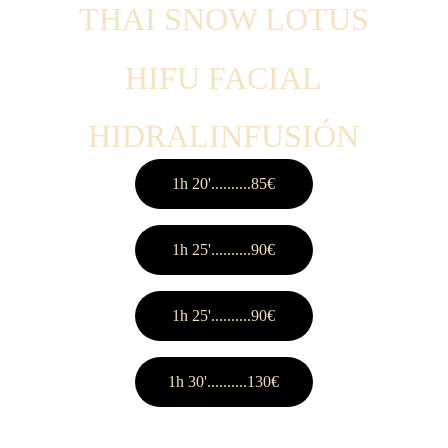
THAI SNOW LOTUS
HIFU FACIAL
HIDRALINFUSIÓN
1h 20'..........85€
1h 25'..........90€
1h 25'..........90€
1h 30'..........130€